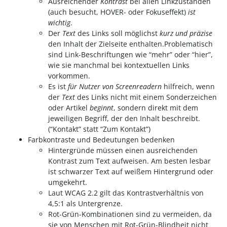
Ausreichender
Kontrast
bei allen Linkzuständen
(auch besucht, HOVER- oder Fokuseffekt)
ist
wichtig
.
Der
Text
des Links soll möglichst
kurz und präzise
den Inhalt der Zielseite enthalten.Problematisch
sind Link-Beschriftungen wie “mehr” oder “hier”,
wie sie manchmal bei kontextuellen Links
vorkommen.
Es ist
für Nutzer von Screenreadern
hilfreich, wenn
der
Text
des Links nicht mit einem Sonderzeichen
oder Artikel
beginnt
, sondern direkt mit dem
jeweiligen Begriff, der den Inhalt beschreibt.
(“Kontakt” statt “Zum Kontakt”)
Farbkontraste und Bedeutungen bedenken
Hintergründe müssen einen ausreichenden
Kontrast zum Text aufweisen. Am besten lesbar
ist schwarzer Text auf weißem Hintergrund oder
umgekehrt.
Laut WCAG 2.2 gilt das Kontrastverhältnis von
4,5:1 als Untergrenze.
Rot-Grün-Kombinationen sind zu vermeiden, da
sie von Menschen mit Rot-Grün-Blindheit nicht