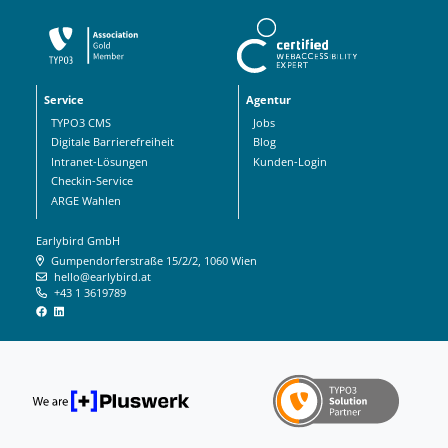
Service
Agentur
TYPO3 CMS
Jobs
Digitale Barrierefreiheit
Blog
Intranet-Lösungen
Kunden-Login
Checkin-Service
ARGE Wahlen
Earlybird GmbH
Gumpendorferstraße 15/2/2, 1060 Wien
hello@earlybird.at
+43 1 3619789
Earlybird auf Facebook
Earlybird auf LinkedIn
We are +Pluswerk
TYPO3 Solution Partner