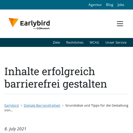
Agentur
Blog
Jobs
Ziele
Rechtliches
WCAG
Unser Service
Inhalte erfolgreich
barrierefrei gestalten
Earlybird
›
Digitale Barrierefreiheit
›
Grundsätze und Tipps für die Gestaltung
von…
8. July 2021