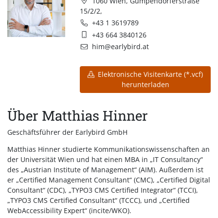
1060 Wien, Gumpendorferstraße
15/2/2,
+43 1 3619789
+43 664 3840126
him@earlybird.at
Elektronische Visitenkarte (*.vcf)
herunterladen
Über Matthias Hinner
Geschäftsführer der Earlybird GmbH
Matthias Hinner studierte Kommunikationswissenschaften an
der Universität Wien und hat einen MBA in „IT Consultancy“
des „Austrian Institute of Management“ (AIM). Außerdem ist
er „Certified Management Consultant“ (CMC), „Certified Digital
Consultant“ (CDC), „TYPO3 CMS Certified Integrator“ (TCCI),
„TYPO3 CMS Certified Consultant“ (TCCC), und „Certified
WebAccessibility Expert“ (incite/WKO).