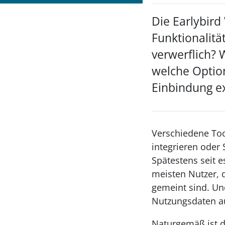
Die Earlybird
Funktionalitä
verwerflich? 
welche Optio
Einbindung e
Verschiedene Tool
integrieren oder
Spätestens seit e
meisten Nutzer, 
gemeint sind. Un
Nutzungsdaten au
Naturgemäß ist d