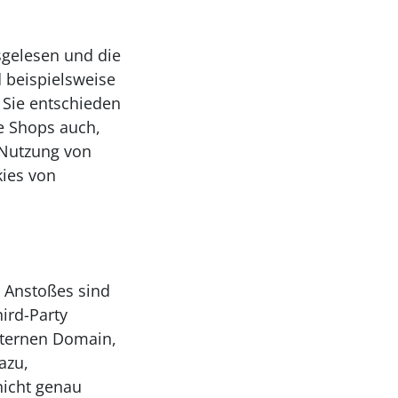
sgelesen und die
 beispielsweise
b Sie entschieden
ne Shops auch,
 Nutzung von
ies von
s Anstoßes sind
hird-Party
externen Domain,
azu,
nicht genau