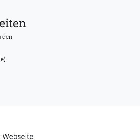
eiten
erden
e)
e Webseite