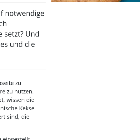
auf notwendige
ich
e setzt? Und
es und die
bseite zu
re zu nutzen.
t, wissen die
anische Kekse
t sind, die
eingestellt.