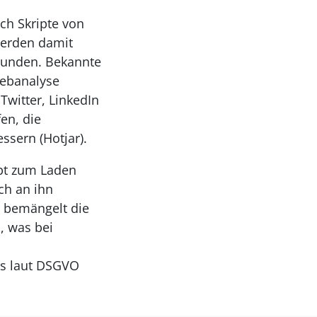
ch Skripte von
werden damit
ebunden. Bekannte
Webanalyse
Twitter, LinkedIn
en, die
ssern (Hotjar).
ipt zum Laden
ch an ihn
r bemängelt die
, was bei
rs laut DSGVO