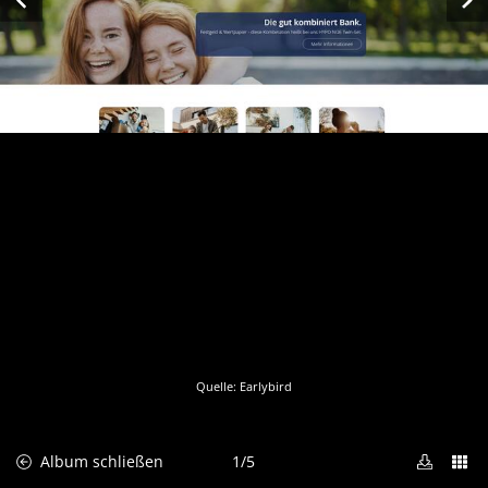
Quelle: Earlybird
Bild heru
Bild
Album schließen
1/5